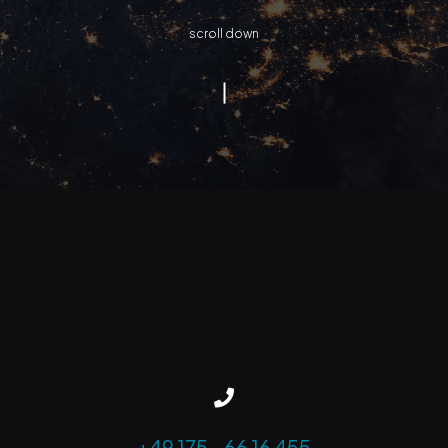
scroll down
|
+49 175 – 66 16 455