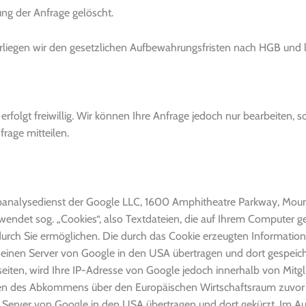
ng der Anfrage gelöscht.
erliegen wir den gesetzlichen Aufbewahrungsfristen nach HGB und 
folgt freiwillig. Wir können Ihre Anfrage jedoch nur bearbeiten, so
rage mitteilen.
ebanalysedienst der Google LLC, 1600 Amphitheatre Parkway, Mou
wendet sog. „Cookies“, also Textdateien, die auf Ihrem Computer 
urch Sie ermöglichen. Die durch das Cookie erzeugten Information
einen Server von Google in den USA übertragen und dort gespeich
eiten, wird Ihre IP-Adresse von Google jedoch innerhalb von Mitgl
en des Abkommens über den Europäischen Wirtschaftsraum zuvor g
 Server von Google in den USA übertragen und dort gekürzt. Im Auf