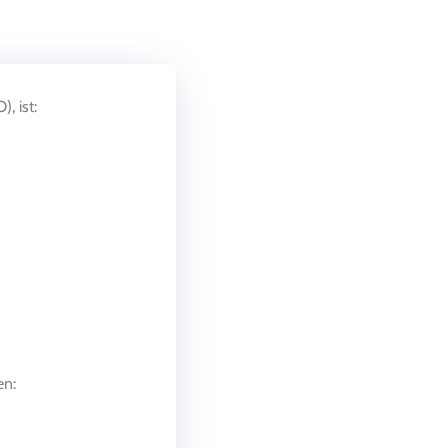
, ist:
en: